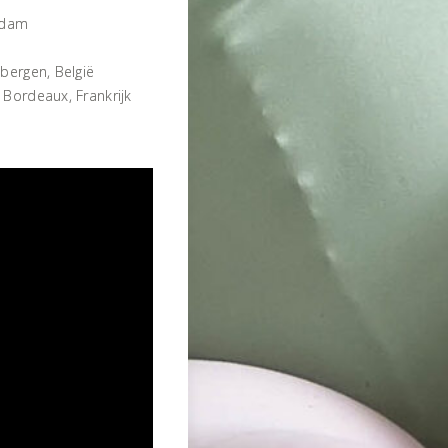
rdam
bergen, België
 Bordeaux, Frankrijk