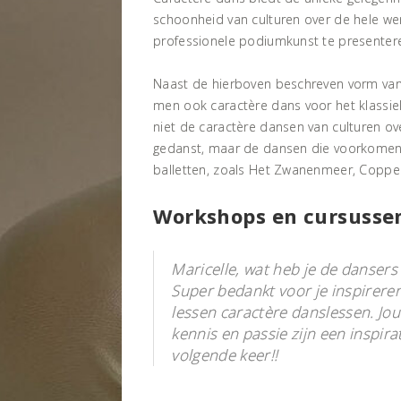
schoonheid van culturen over de hele we
professionele podiumkunst te presenter
Naast de hierboven beschreven vorm van
men ook caractère dans voor het klassiek
niet de caractère dansen van culturen ov
gedanst, maar de dansen die voorkomen 
balletten, zoals Het Zwanenmeer, Coppel
Workshops en cursusse
Maricelle, wat heb je de dansers 
Super bedankt voor je inspirere
lessen caractère danslessen. J
kennis en passie zijn een inspira
volgende keer!!