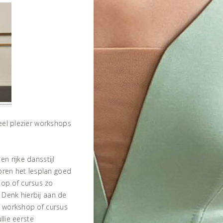
veel plezier workshops
n rijke dansstijl
voren het lesplan goed
op of cursus zo
n. Denk hierbij aan de
n workshop of cursus
ullie eerste