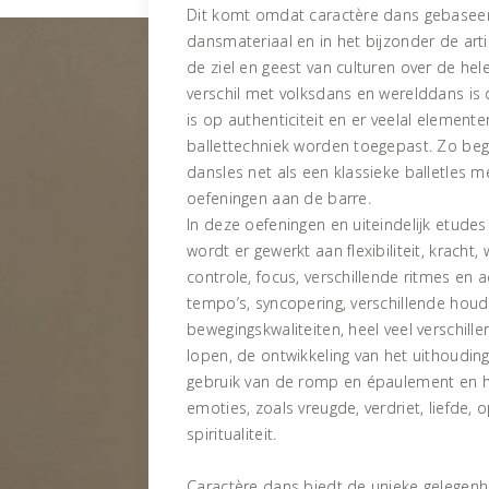
Dit komt omdat caractère dans gebaseer
dansmateriaal en in het bijzonder de arti
de ziel en geest van culturen over de hel
verschil met volksdans en werelddans is 
is op authenticiteit en er veelal elemente
ballettechniek worden toegepast. Zo beg
dansles net als een klassieke balletles 
oefeningen aan de barre.
In deze oefeningen en uiteindelijk etude
wordt er gewerkt aan flexibiliteit, kracht
controle, focus, verschillende ritmes en 
tempo’s, syncopering, verschillende hou
bewegingskwaliteiten, heel veel verschil
lopen, de ontwikkeling van het uithoudin
gebruik van de romp en épaulement en h
emoties, zoals vreugde, verdriet, liefde, 
spiritualiteit.
Caractère dans biedt de unieke gelegen