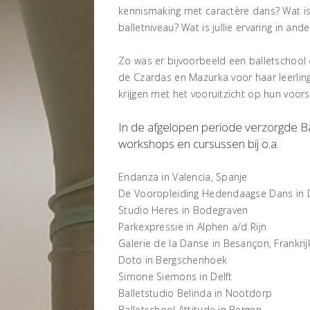
kennismaking met caractère dans? Wat is j
balletniveau? Wat is jullie ervaring in and
Zo was er bijvoorbeeld een balletschool 
de Czardas en Mazurka voor haar leerlin
krijgen met het vooruitzicht op hun voors
In de afgelopen periode verzorgde Ba
workshops en cursussen bij o.a.
Endanza in Valencia, Spanje
De Vooropleiding Hedendaagse Dans in
Studio Heres in Bodegraven
Parkexpressie in Alphen a/d Rijn
Galerie de la Danse in Besançon, Frankrij
Doto in Bergschenhoek
Simone Siemons in Delft
Balletstudio Belinda in Nootdorp
Balletschool Attitude in Bergen