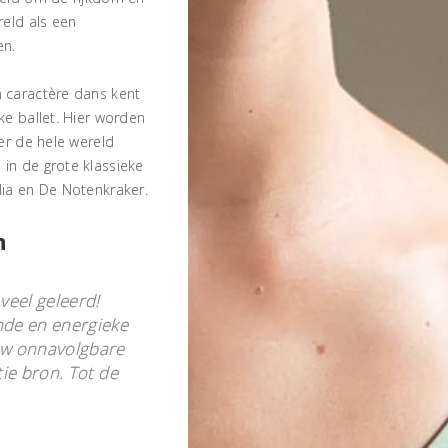
reld als een
en.
 caractère dans kent
e ballet. Hier worden
er de hele wereld
in de grote klassieke
ia en De Notenkraker.
n
veel geleerd!
nde en energieke
ouw onnavolgbare
tie bron. Tot de