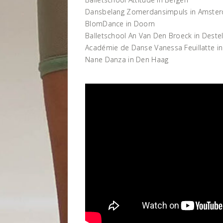
Dansbelang Zomerdansimpuls in Amste
BlomDance in Doorn
Balletschool An Van Den Broeck in Destel
Académie de Danse Vanessa Feuillatte in
Nane Danza in Den Haag