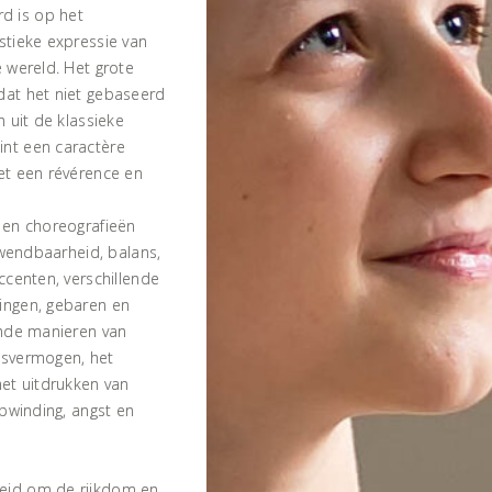
d is op het
stieke expressie van
e wereld. Het grote
dat het niet gebaseerd
n uit de klassieke
int een caractère
met een révérence en
s en choreografieën
, wendbaarheid, balans,
accenten, verschillende
dingen, gebaren en
lende manieren van
gsvermogen, het
et uitdrukken van
opwinding, angst en
heid om de rijkdom en