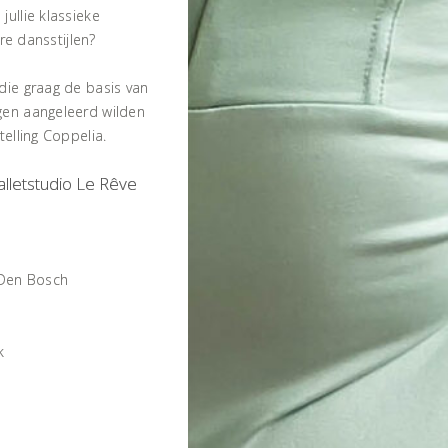
ullie klassieke
ere dansstijlen?
die graag de basis van
gen aangeleerd wilden
telling Coppelia.
lletstudio Le Rêve
 Den Bosch
k